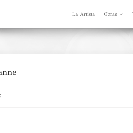
La Artista
Obras
anne
g.